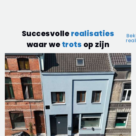
Succesvolle
realisaties
Beki
real
waar we
trots
op zijn