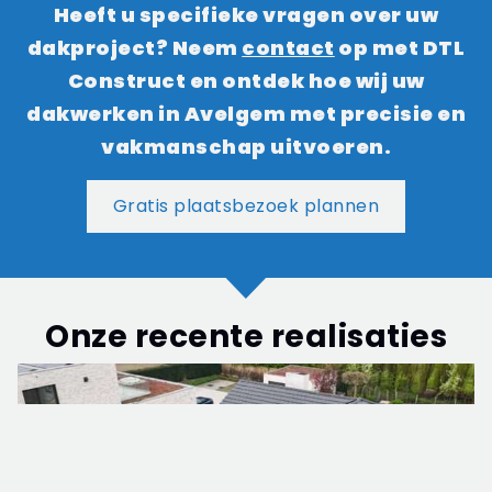
Heeft u specifieke vragen over uw
dakproject? Neem
contact
op met DTL
Construct en ontdek hoe wij uw
dakwerken in Avelgem met precisie en
vakmanschap uitvoeren.
Gratis plaatsbezoek plannen
Onze recente realisaties