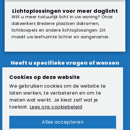
Lichtoplossingen voor meer daglicht
Wilt u meer natuurlijk licht in uw woning? Onze
dakwerkers Bredene plaatsen dakramen,
lichtkoepels en andere lichtoplossingen. Dit
maakt uw leefruimte lichter en aangenamer.
Heeft u specifieke vragen of wensen
voor uw dakproject in Bredene? Neem
Cookies op deze website
contact
op met DTL Construct en
We gebruiken cookies om de website te
ontdek onze professionele aanpak en
laten werken, te verbeteren en om te
vakkundige oplossingen.
meten wat werkt. Je kiest zelf wat je
toelaat.
Lees ons cookiebeleid
Gratis plaatsbezoek plannen
Alles accepteren