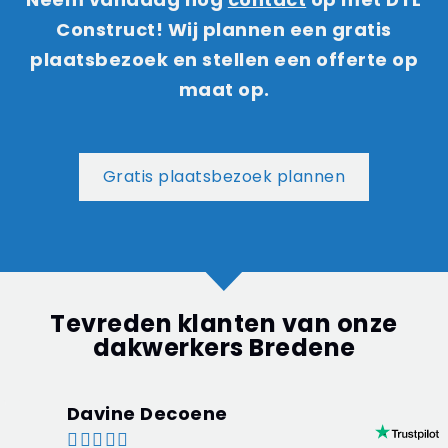
Construct! Wij plannen een gratis
plaatsbezoek en stellen een offerte op
maat op.
Gratis plaatsbezoek plannen
Tevreden klanten van onze
dakwerkers Bredene
Davine Decoene




