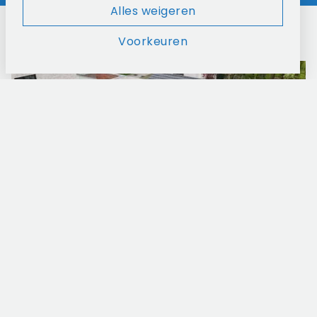
Alles weigeren
Onze recente realisaties
Voorkeuren
Dakrenovatie