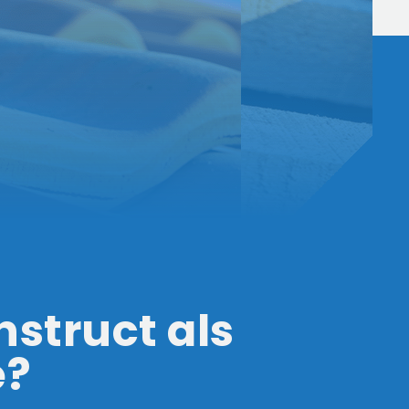
struct als
e?