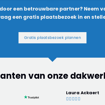
n door een betrouwbare partner? Neem
aag een gratis plaatsbezoek in en stell
Gratis plaatsbezoek plannen
lanten van onze dakwer
Laura Ackaert




