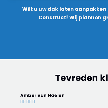
Wilt u uw dak laten aanpakke
Construct! Wij plannen gr
Tevreden k
Amber van Haelen




