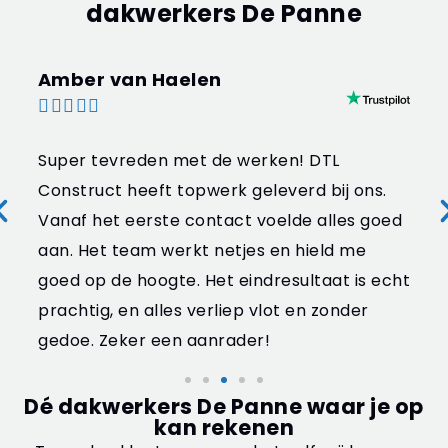
dakwerkers De Panne
 Haelen
Laura 





den met de werken! DTL
Ze lever
eft topwerk geleverd bij ons.
prijs/kw
erste contact voelde alles goed
steeds 
m werkt netjes en hield me
ze altijd
oogte. Het eindresultaat is echt
samenwe
 alles verliep vlot en zonder
r een aanrader!
Dé dakwerkers De Panne waar je op
kan rekenen