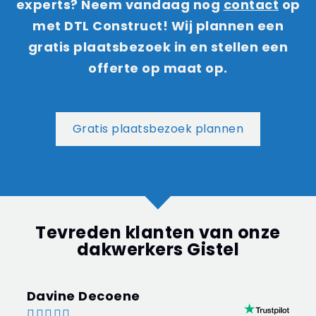
experts? Neem vandaag nog
contact
op
met DTL Construct! Wij plannen een
gratis plaatsbezoek in en stellen een
offerte op maat op.
Gratis plaatsbezoek plannen
Tevreden klanten van onze
dakwerkers Gistel
Davine Decoene




