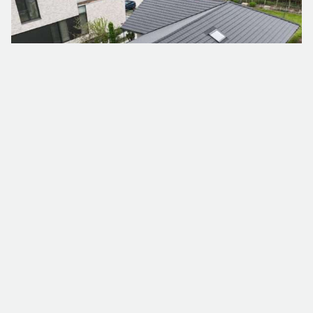
Dakrenovatie
Dakrenovatie in Poperinge (335 m²)
Poperinge
Bekijk project