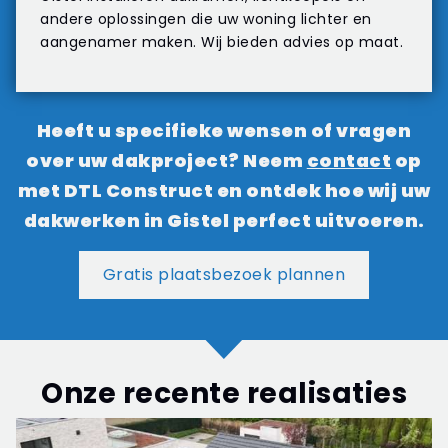
andere oplossingen die uw woning lichter en
aangenamer maken. Wij bieden advies op maat.
Heeft u specifieke wensen of vragen
over uw dakproject? Neem
contact
op
met DTL Construct en ontdek hoe wij uw
dakwerken in Gistel perfect uitvoeren.
Gratis plaatsbezoek plannen
Onze recente realisaties