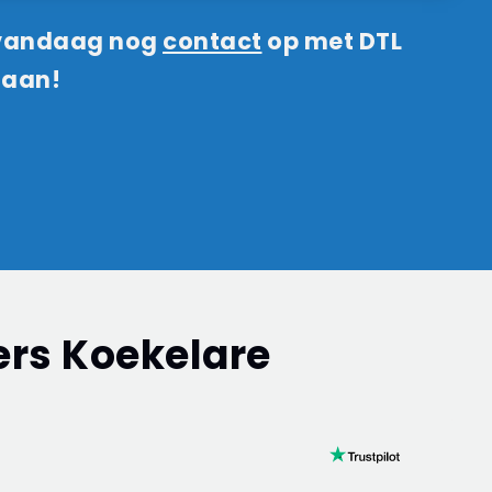
 vandaag nog
contact
op met DTL
 aan!
ers Koekelare
en