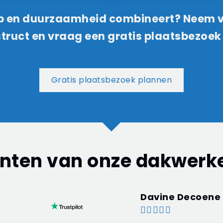
ap en duurzaamheid combineert? Neem
truct en vraag een gratis plaatsbezoek
Gratis plaatsbezoek plannen
nten van onze dakwerk
Amber van Hael




