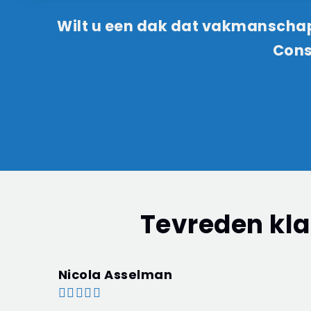
Wilt u een dak dat vakmansch
Cons
Tevreden kla
Davine Decoene




