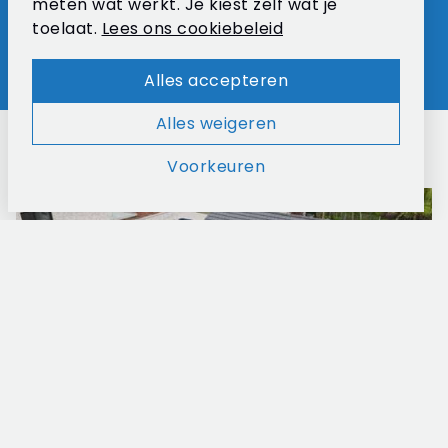
meten wat werkt. Je kiest zelf wat je
toelaat.
Lees ons cookiebeleid
Gratis plaatsbezoek plannen
Alles accepteren
Alles weigeren
Onze recente realisaties
Voorkeuren